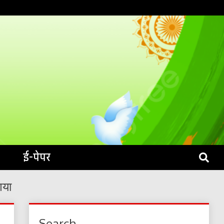
S LIVE
ई-पेपर
गया
Search