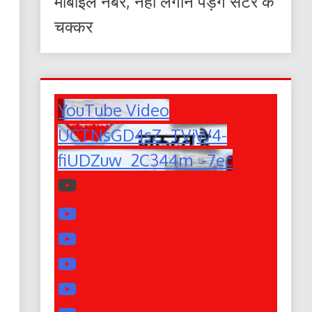
मोबाइल नंबर, नहीं लगाने पड़ेंगे सेंटर के
चक्कर
YouTube Video
UCTNsGD4sZ_TVjW4-
fiUDZuw_2C344m_-7ec