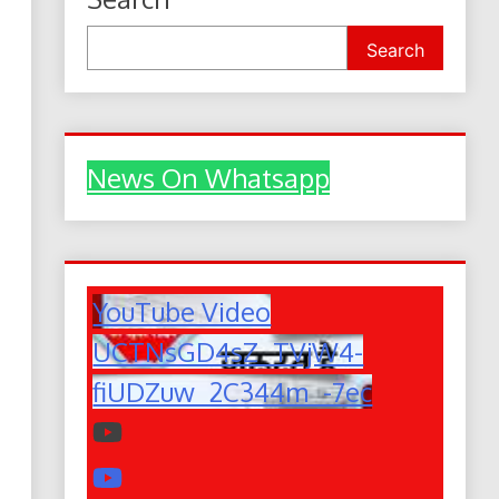
Search
News On Whatsapp
YouTube Video
UCTNsGD4sZ_TVjW4-
fiUDZuw_2C344m_-7ec