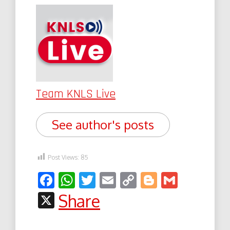
Team KNLS Live
See author's posts
Post Views:
85
Facebook
WhatsApp
Twitter
Email
Copy
Blogger
Gmail
Link
X
Share