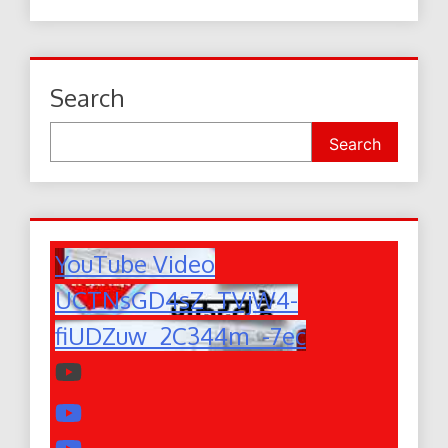
Search
Search
YouTube Video
UCTNsGD4sZ_TVjW4-
fiUDZuw_2C344m_-7ec