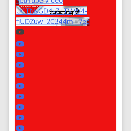
YouTube Video
UCTNsGD4sZ_TVjW4-
fiUDZuw_2C344m_-7ec