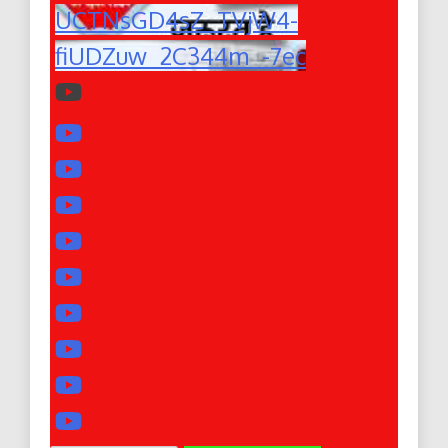
UCTNsGD4sZ_TVjW4-
fiUDZuw_2C344m_-7ec