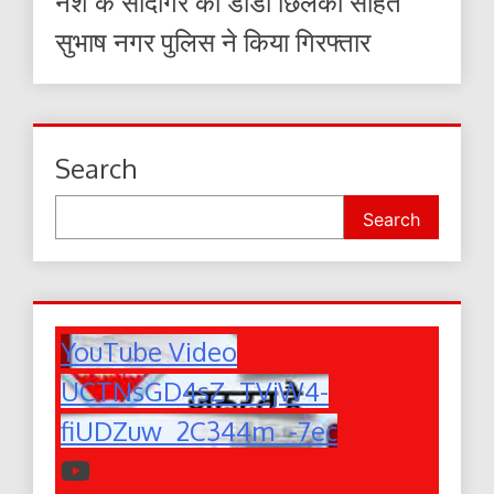
नशे के सौदागर को डोडा छिलका सहित
सुभाष नगर पुलिस ने किया गिरफ्तार
Search
Search
YouTube Video
UCTNsGD4sZ_TVjW4-
fiUDZuw_2C344m_-7ec