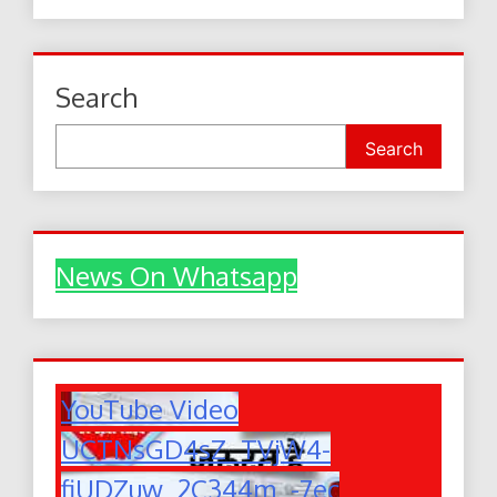
Search
Search
News On Whatsapp
YouTube Video
UCTNsGD4sZ_TVjW4-
fiUDZuw_2C344m_-7ec