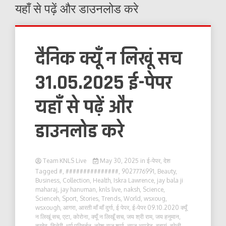
यहाँ से पढ़ें और डाउनलोड करे
दैनिक क्यूँ न लिखूं सच
31.05.2025 ई-पेपर
यहाँ से पढ़ें और
डाउनलोड करे
Team KNLS Live
May 30, 2025
in
ई-पेपर
,
देश
Tagged
#
,
###############
,
9027776991
,
Beauty
,
Business
,
Collection
,
Health
,
Iskra Lawrence
,
jay bala ji
maharaj
,
jay hanuman
,
knls live
,
naksh
,
Science
,
Scienceh
,
Sport
,
Stories
,
Trends
,
World
,
wsxoug
,
wsxough
,
आगरा
,
आरती माँ माँ दुर्गा
,
ई पेपर
,
ई-पेपर 09.10.2020 क्यूँ
न लिखूं सच
,
एटा
,
कोरोना
,
क्यूँ न लिखूँ सच
,
जय श्री राम
,
जय हनुमान
,
त्रदेव
,
दिलेरी
,
धर्म परिबर्तन
,
नरेश राज शर्मा
,
न्यूज़ अपडेट
,
बदायूं
,
बरेली
,