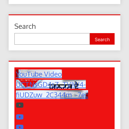
Search
Search
YouTube Video
UCTNsGD4sZ_TVjW4-
fiUDZuw_2C344m_-7ec