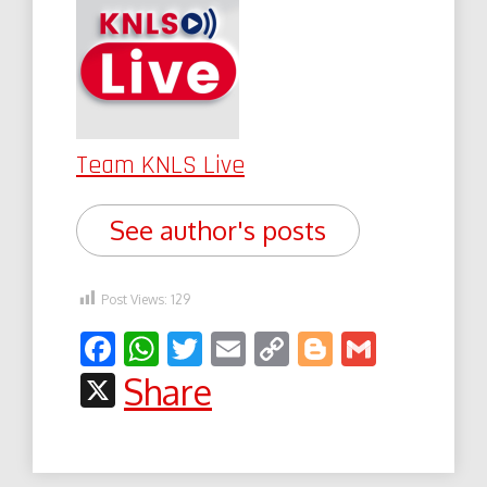
Team KNLS Live
See author's posts
Post Views:
129
Facebook
WhatsApp
Twitter
Email
Copy
Blogger
Gmail
Link
X
Share