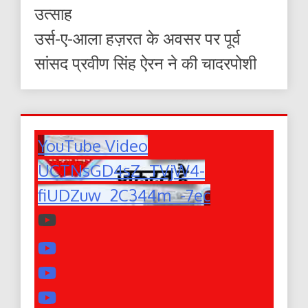
उत्साह
उर्स-ए-आला हज़रत के अवसर पर पूर्व
सांसद प्रवीण सिंह ऐरन ने की चादरपोशी
YouTube Video
UCTNsGD4sZ_TVjW4-
fiUDZuw_2C344m_-7ec