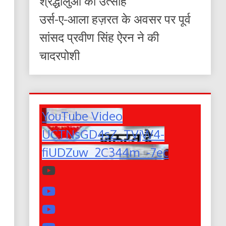
श्रद्धालुओं का उत्साह
उर्स-ए-आला हज़रत के अवसर पर पूर्व
सांसद प्रवीण सिंह ऐरन ने की
चादरपोशी
YouTube Video
UCTNsGD4sZ_TVjW4-
fiUDZuw_2C344m_-7ec