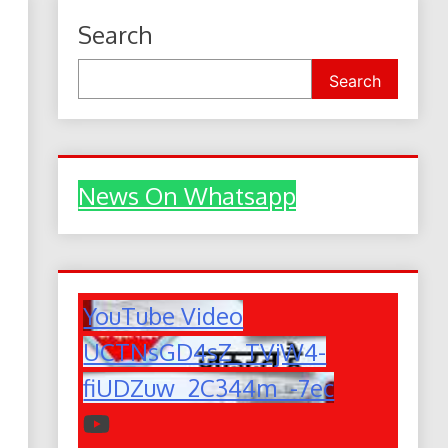
Search
Search
News On Whatsapp
YouTube Video
UCTNsGD4sZ_TVjW4-
fiUDZuw_2C344m_-7ec