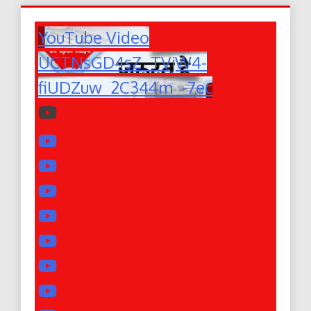
YouTube Video
UCTNsGD4sZ_TVjW4-
fiUDZuw_2C344m_-7ec