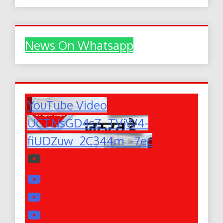
News On Whatsapp
YouTube Video
UCTNsGD4sZ_TVjW4-
fiUDZuw_2C344m_-7ec