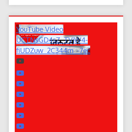
YouTube Video
UCTNsGD4sZ_TVjW4-
fiUDZuw_2C344m_-7ec