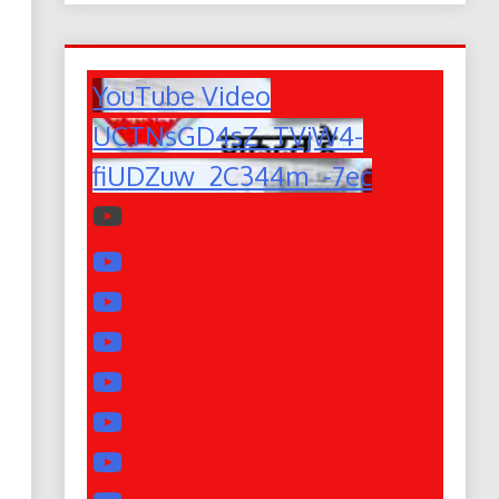
YouTube Video
UCTNsGD4sZ_TVjW4-
fiUDZuw_2C344m_-7ec