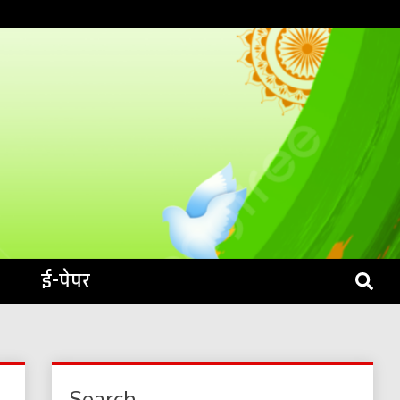
S LIVE
ई-पेपर
Search