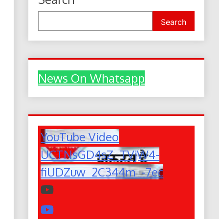
Search
News On Whatsapp
YouTube Video
UCTNsGD4sZ_TVjW4-
fiUDZuw_2C344m_-7ec