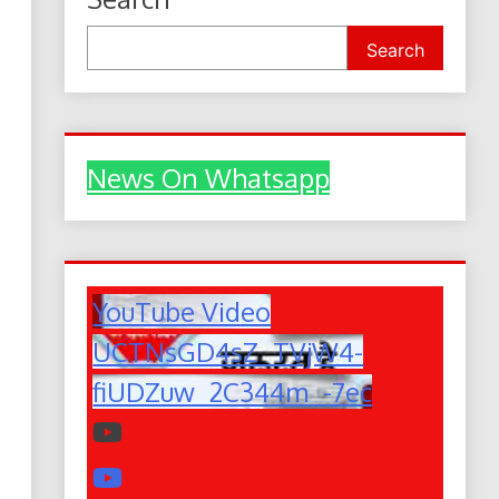
Search
News On Whatsapp
YouTube Video
UCTNsGD4sZ_TVjW4-
fiUDZuw_2C344m_-7ec