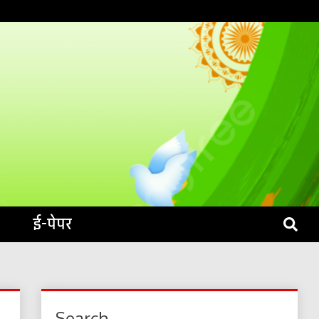
S LIVE
ई-पेपर
Search