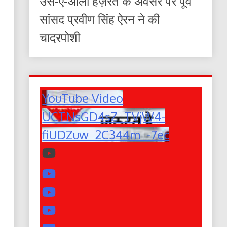
उर्स-ए-आला हज़रत के अवसर पर पूर्व
सांसद प्रवीण सिंह ऐरन ने की
चादरपोशी
YouTube Video
UCTNsGD4sZ_TVjW4-
fiUDZuw_2C344m_-7ec