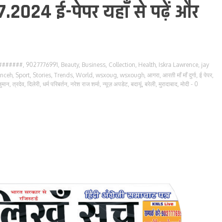
7.2024 ई-पेपर यहाँ से पढ़ें और
#######
,
9027776991
,
Beauty
,
Business
,
Collection
,
Health
,
Iskra Lawrence
,
jay
enceh
,
Sport
,
Stories
,
Trends
,
World
,
wsxoug
,
wsxough
,
आगरा
,
आरती माँ माँ दुर्गा
,
ई पेपर
,
ुमान
,
त्रदेव
,
दिलेरी
,
धर्म परिबर्तन
,
नरेश राज शर्मा
,
न्यूज़ अपडेट
,
बदायूं
,
बरेली
,
मुरादाबाद
,
मोदी
- 0