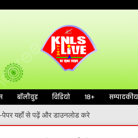
India`s No.1 News Portal
KNL
स
बॉलीवुड
विडियो
18+
सम्पादकीय
पेपर यहाँ से पढ़ें और डाउनलोड करे