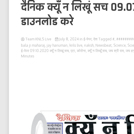
दैनिक क्यूँ न लिखूं सच 09.0
डाउनलोड करे
Team KNLS Live
July 8, 2024
in
ई-पेपर
,
देश
Tagged
#
,
########
bala ji maharaj
,
jay hanuman
,
knls live
,
naksh
,
Newsbeat
,
Science
,
Sci
ई-पेपर 09.10.2020 क्यूँ न लिखूं सच
,
एटा
,
कोरोना
,
क्यूँ न लिखूँ सच
,
जय श्री राम
,
जय हन
Minutes