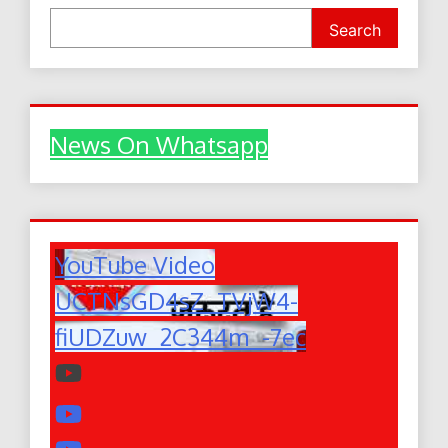
Search
News On Whatsapp
YouTube Video
UCTNsGD4sZ_TVjW4-
fiUDZuw_2C344m_-7ec