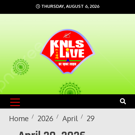
Skip
THURSDAY, AUGUST 6, 2026
to
content
KNLS LIVE
India`s No.1 News Portal
Home
2026
April
29