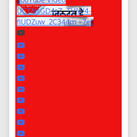
UCTNsGD4sZ_TVjW4-
fiUDZuw_2C344m_-7ec