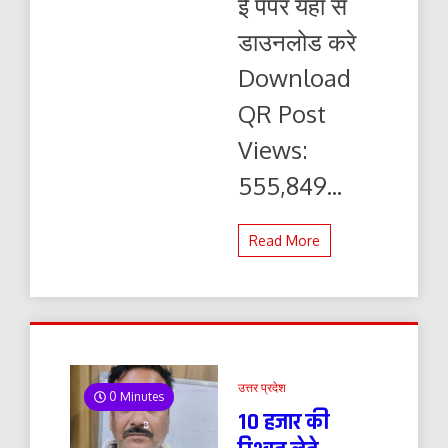
ई पेपर यहाँ से
ई-
पेपर
डाउनलोड करे
यहाँ
से
Download
पढ़ें
और
QR Post
डाउनलोड
करे
Views:
555,849...
Read More
उत्तर प्रदेश
0 Minutes
10 हजार की