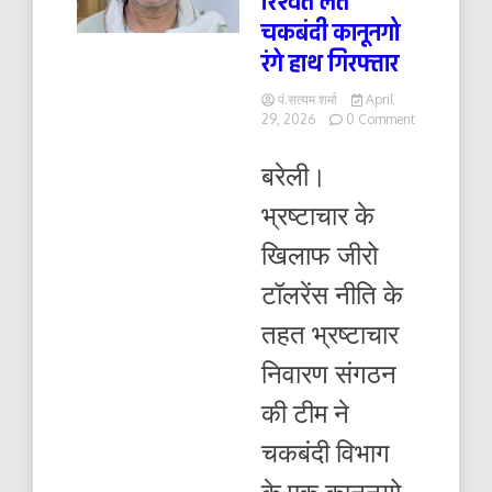
रिश्वत लेते
चकबंदी कानूनगो
रंगे हाथ गिरफ्तार
पं.सत्यम शर्मा
April
on
29, 2026
0 Comment
10
हजार
बरेली।
की
रिश्वत
भ्रष्टाचार के
लेते
चकबंदी
खिलाफ जीरो
कानूनगो
रंगे
टॉलरेंस नीति के
हाथ
गिरफ्तार
तहत भ्रष्टाचार
निवारण संगठन
की टीम ने
चकबंदी विभाग
के एक कानूनगो