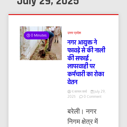
July 29, 2025
उत्तर प्रदेश
0 Minutes
नगर आयुक्त ने
फावड़े से की नाली
की सफाई ,
लापरवाही पर
कर्मचारी का रोका
वेतन
पं.सत्यम शर्मा
July 29,
on
2025
0 Comment
नगर
आयुक्त
बरेली। नगर
ने
फावड़े
निगम क्षेत्र में
से
की