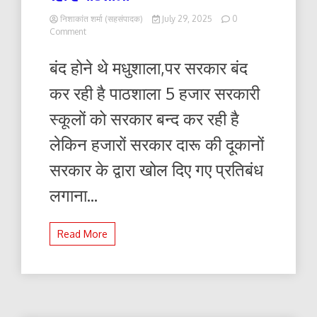
निशाकांत शर्मा (सहसंपादक)
July 29, 2025
0
on
Comment
बंद
होने
बंद होने थे मधुशाला,पर सरकार बंद
थे
मधुशाला,पर
कर रही है पाठशाला 5 हजार सरकारी
सरकार
बंद
स्कूलों को सरकार बन्द कर रही है
कर
रही
लेकिन हजारों सरकार दारू की दूकानों
है
पाठशाला
सरकार के द्वारा खोल दिए गए प्रतिबंध
लगाना...
Read More