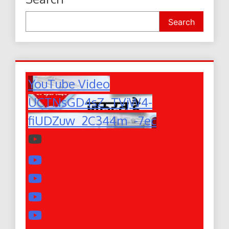
Search
YouTube Video
UCTNsGD4sZ_TVjW4-
fiUDZuw_2C344m_-7ec