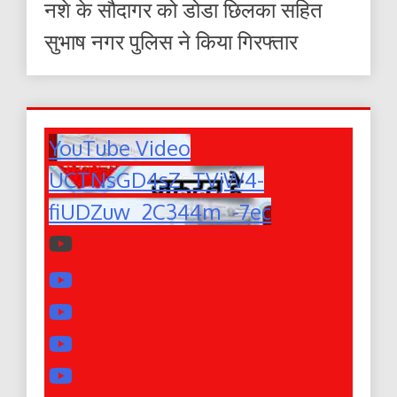
नशे के सौदागर को डोडा छिलका सहित
सुभाष नगर पुलिस ने किया गिरफ्तार
YouTube Video
UCTNsGD4sZ_TVjW4-
fiUDZuw_2C344m_-7ec