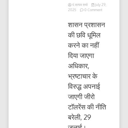
पं.सत्यम शर्मा
July 29,
on
2025
0 Comment
भ्रष्टाचार
के
शासन प्रशासन
खिलाफ
डीएम
की छवि धूमिल
के
तेवर
करने का नहीं
सख्त
दो
दिया जाएगा
बार
सस्पेंड
अधिकार,
हुए
चकबन्दी
भ्रष्टाचार के
लेखपालों
को
विरुद्ध अपनाई
बर्खास्त
करने
जाएगी जीरो
के
दिए
टॉलरेंस की नीति
सख्त
निर्देश
बरेली, 29
जुलाई।