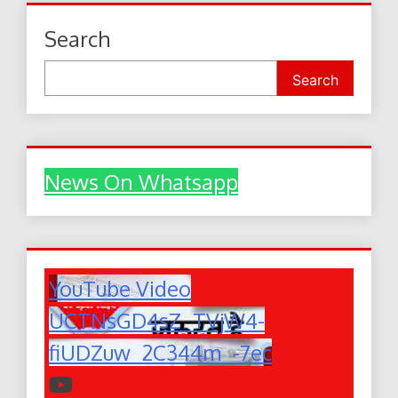
Search
Search
News On Whatsapp
YouTube Video
UCTNsGD4sZ_TVjW4-
fiUDZuw_2C344m_-7ec