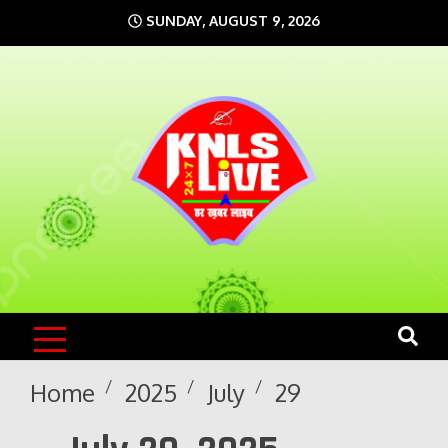
Skip
SUNDAY, AUGUST 9, 2026
to
content
KNLS LIVE
India`s No.1 News Portal
Home
2025
July
29