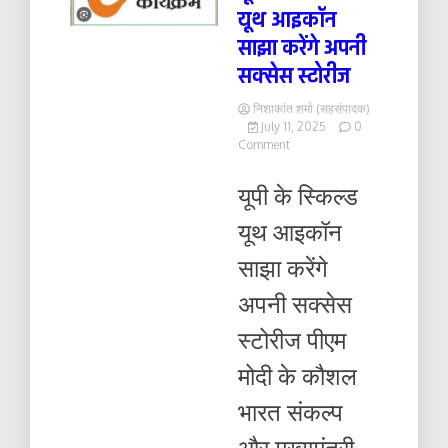
यूथ आइकॉन
साझा करेंगे अपनी
सक्सेस स्टोरीज
निशाकांत शर्मा (सहसंपादक)
July 11, 2025
0
on
Comment
यूपी
के
यूपी के स्किल्ड
स्किल्ड
यूथ
यूथ आइकॉन
आइकॉन
साझा
साझा करेंगे
करेंगे
अपनी
अपनी सक्सेस
सक्सेस
स्टोरीज
स्टोरीज पीएम
मोदी के कौशल
भारत संकल्प
और मुख्यमंत्री