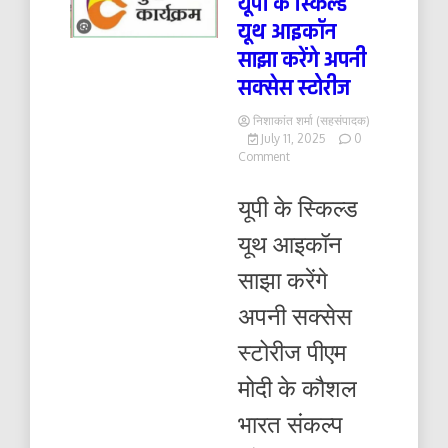
यूपी के स्किल्ड
यूथ आइकॉन
साझा करेंगे अपनी
सक्सेस स्टोरीज
निशाकांत शर्मा (सहसंपादक)
July 11, 2025
0
on
Comment
यूपी
के
यूपी के स्किल्ड
स्किल्ड
यूथ
यूथ आइकॉन
आइकॉन
साझा
साझा करेंगे
करेंगे
अपनी
अपनी सक्सेस
सक्सेस
स्टोरीज
स्टोरीज पीएम
मोदी के कौशल
भारत संकल्प