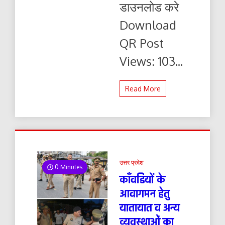
डाउनलोड करे
यहाँ
से
Download
पढ़ें
और
QR Post
डाउनलोड
करे
Views: 103...
Read More
उत्तर प्रदेश
0 Minutes
काँवडियों के
आवागमन हेतु
यातायात व अन्य
व्यवस्थाओं का