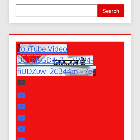
Search
YouTube Video
UCTNsGD4sZ_TVjW4-
fiUDZuw_2C344m_-7ec