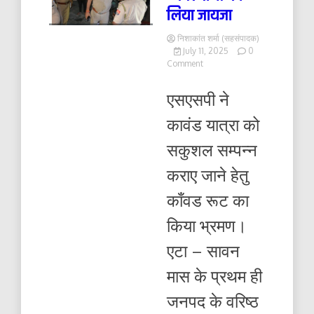
लिया जायजा
निशाकांत शर्मा (सहसंपादक)
July 11, 2025
0
on
Comment
काँवडियों
के
एसएसपी ने
आवागमन
हेतु
कावंड यात्रा को
यातायात
व
सकुशल सम्पन्न
अन्य
व्यवस्थाओं
कराए जाने हेतु
का
लिया
काँवड रूट का
जायजा
किया भ्रमण।
एटा – सावन
मास के प्रथम ही
जनपद के वरिष्ठ