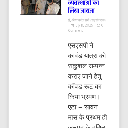
व्यवस्थाओं का
लिया जायजा
निशाकांत शर्मा (सहसंपादक)
July 11, 2025
0
on
Comment
काँवडियों
के
एसएसपी ने
आवागमन
हेतु
कावंड यात्रा को
यातायात
व
सकुशल सम्पन्न
अन्य
व्यवस्थाओं
कराए जाने हेतु
का
लिया
काँवड रूट का
जायजा
किया भ्रमण।
एटा – सावन
मास के प्रथम ही
जनपद के वरिष्ठ