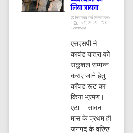
लिया जायजा
निशाकांत शर्मा (सहसंपादक)
July 11, 2025
0
on
Comment
काँवडियों
के
एसएसपी ने
आवागमन
हेतु
कावंड यात्रा को
यातायात
व
सकुशल सम्पन्न
अन्य
व्यवस्थाओं
कराए जाने हेतु
का
लिया
काँवड रूट का
जायजा
किया भ्रमण।
एटा – सावन
मास के प्रथम ही
जनपद के वरिष्ठ