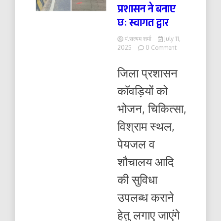
प्रशासन ने बनाए
छः स्वागत द्वार
पं.सत्यम शर्मा
July 11,
on
2025
0 Comment
शिव
भक्तों
जिला प्रशासन
के
स्वागत
कॉवड़ियों को
में
सजा
भोजन, चिकित्सा,
बरेली
शहर
विश्राम स्थल,
प्रशासन
ने
पेयजल व
बनाए
छः
शौचालय आदि
स्वागत
द्वार
की सुविधा
उपलब्ध कराने
हेतु लगाए जाएंगे