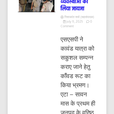
व्यवस्थाओं का
लिया जायजा
निशाकांत शर्मा (सहसंपादक)
July 11, 2025
0
on
Comment
काँवडियों
के
एसएसपी ने
आवागमन
हेतु
कावंड यात्रा को
यातायात
व
सकुशल सम्पन्न
अन्य
व्यवस्थाओं
कराए जाने हेतु
का
लिया
काँवड रूट का
जायजा
किया भ्रमण।
एटा – सावन
मास के प्रथम ही
जनपद के वरिष्ठ