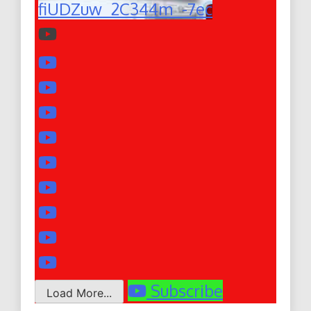
fiUDZuw_2C344m_-7ec
Subscribe
Load More...