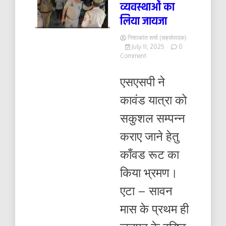
व्यवस्थाओं का
लिया जायजा
निशाकांत शर्मा (सहसंपादक)
July 11, 2025
0
on
Comment
काँवडियों
के
एसएसपी ने
आवागमन
हेतु
कावंड यात्रा को
यातायात
व
सकुशल सम्पन्न
अन्य
व्यवस्थाओं
कराए जाने हेतु
का
लिया
काँवड रूट का
जायजा
किया भ्रमण।
एटा – सावन
मास के प्रथम ही