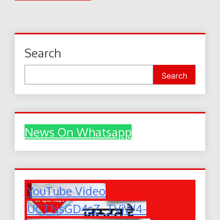
navigation
Search
Search
News On Whatsapp
YouTube Video
UCTNsGD4sZ_TVjW4-