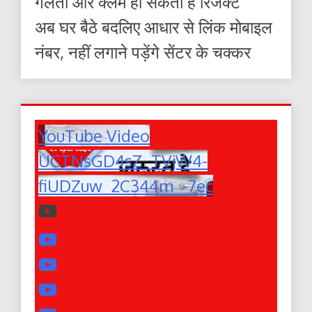
गलती और क्लेम हो सकता है रिजेक्ट
अब घर बैठे बदलिए आधार से लिंक मोबाइल
नंबर, नहीं लगाने पड़ेंगे सेंटर के चक्कर
YouTube Video
UCTNsGD4sZ_TVjW4-
fiUDZuw_2C344m_-7ec