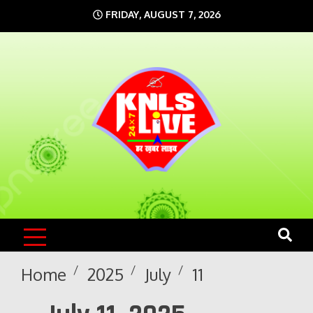
Skip
FRIDAY, AUGUST 7, 2026
to
content
KNLS LIVE
India`s No.1 News Portal
Home
2025
July
11