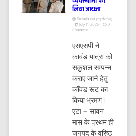
व्यवस्थाओं का
लिया जायजा
निशाकांत शर्मा (सहसंपादक)
July 11, 2025
0
on
Comment
काँवडियों
के
एसएसपी ने
आवागमन
हेतु
कावंड यात्रा को
यातायात
व
सकुशल सम्पन्न
अन्य
व्यवस्थाओं
कराए जाने हेतु
का
लिया
काँवड रूट का
जायजा
किया भ्रमण।
एटा – सावन
मास के प्रथम ही
जनपद के वरिष्ठ