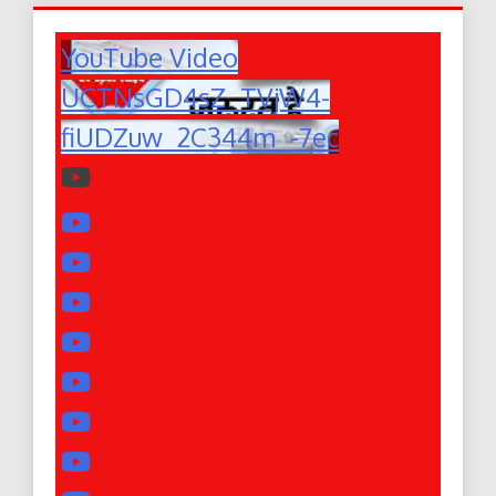
YouTube Video
UCTNsGD4sZ_TVjW4-
fiUDZuw_2C344m_-7ec