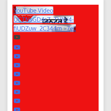
YouTube Video
UCTNsGD4sZ_TVjW4-
fiUDZuw_2C344m_-7ec