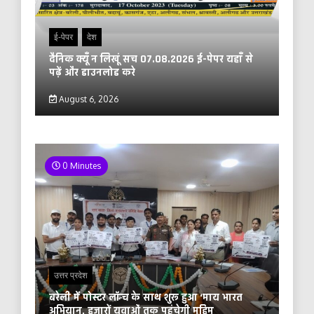
ई-पेपर
देश
दैनिक क्यूँ न लिखूं सच 07.08.2026 ई-पेपर यहाँ से
पढ़ें और डाउनलोड करे
August 6, 2026
0 Minutes
उत्तर प्रदेश
बरेली में पोस्टर लॉन्च के साथ शुरू हुआ ‘माय भारत
अभियान, हजारों युवाओं तक पहुंचेगी मुहिम