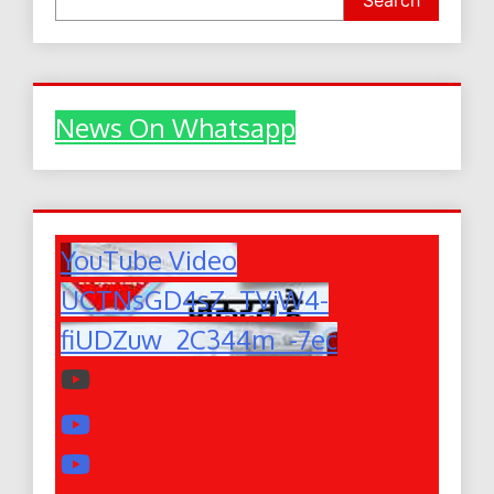
Search
News On Whatsapp
YouTube Video
UCTNsGD4sZ_TVjW4-
fiUDZuw_2C344m_-7ec