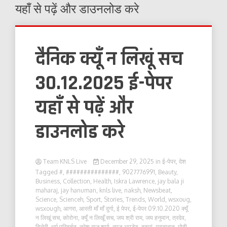
यहाँ से पढ़ें और डाउनलोड करे
दैनिक क्यूँ न लिखूं सच
30.12.2025 ई-पेपर
यहाँ से पढ़ें और
डाउनलोड करे
Team KNLS Live
December 29, 2025
in
ई-पेपर
,
देश
Tagged
#
,
###############
,
9027776991
,
Beauty
,
Business
,
Collection
,
Health
,
Iskra Lawrence
,
jay bala ji
maharaj
,
jay hanuman
,
knls live
,
naksh
,
Newsbeat
,
Science
,
Scienceh
,
Sport
,
Stories
,
Trends
,
World
,
wsxoug
,
wsxough
,
आगरा
,
आरती माँ माँ दुर्गा
,
ई पेपर
,
ई-पेपर 09.10.2020 क्यूँ
न लिखूं सच
,
कोरोना
,
क्यूँ न लिखूँ सच
,
जय श्री राम
,
जय हनुमान
,
त्रदेव
,
दिलेरी
,
धर्म परिबर्तन
,
नरेश राज शर्मा
,
न्यूज़ अपडेट
,
बदायूं
,
मुरादाबाद
,
मोदी
,