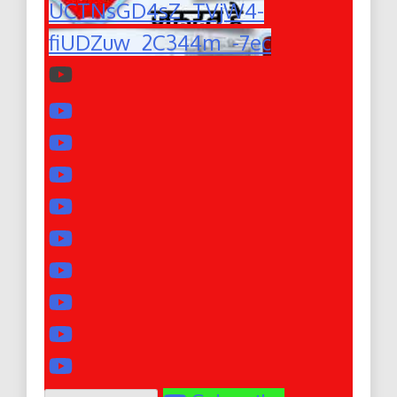
UCTNsGD4sZ_TVjW4-
fiUDZuw_2C344m_-7ec