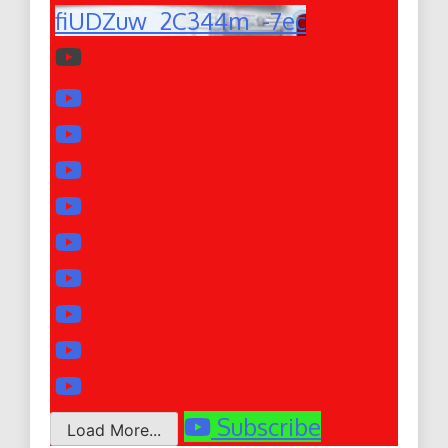
fiUDZuw_2C344m_-7ec
Subscribe
Load More...