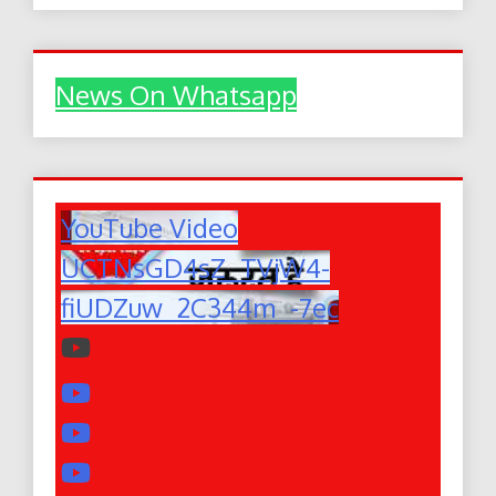
News On Whatsapp
YouTube Video
UCTNsGD4sZ_TVjW4-
fiUDZuw_2C344m_-7ec