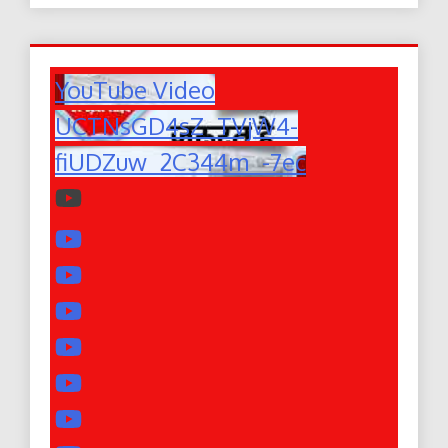
YouTube Video
UCTNsGD4sZ_TVjW4-
fiUDZuw_2C344m_-7ec