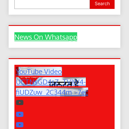
Search
News On Whatsapp
YouTube Video
UCTNsGD4sZ_TVjW4-
fiUDZuw_2C344m_-7ec