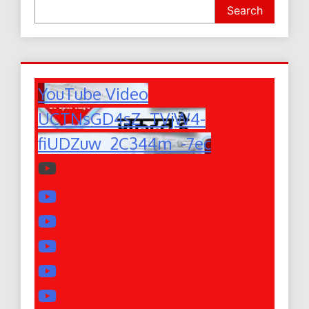
Search
YouTube Video
UCTNsGD4sZ_TVjW4-
fiUDZuw_2C344m_-7ec