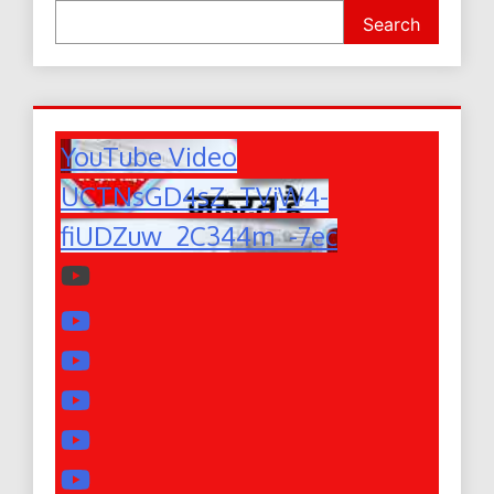
Search
YouTube Video
UCTNsGD4sZ_TVjW4-
fiUDZuw_2C344m_-7ec