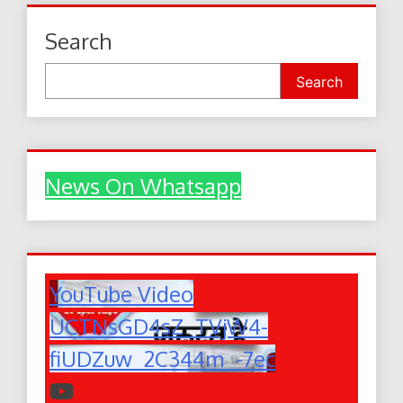
Search
Search
News On Whatsapp
YouTube Video
UCTNsGD4sZ_TVjW4-
fiUDZuw_2C344m_-7ec