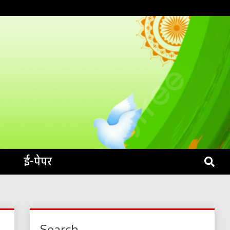
S LIVE
ई-पेपर
Search