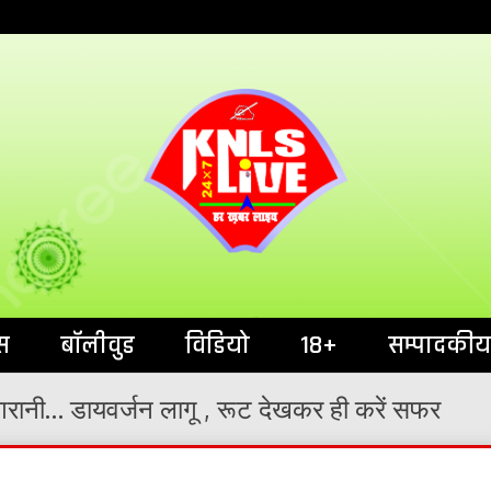
India`s No.1 News Portal
KNL
स
बॉलीवुड
विडियो
18+
सम्पादकीय
गरानी… डायवर्जन लागू , रूट देखकर ही करें सफर