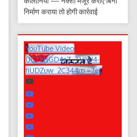
कॉलोनियां — नक्शा मंजूर कराए बिना
निर्माण कराया तो होगी कार्रवाई
YouTube Video
UCTNsGD4sZ_TVjW4-
fiUDZuw_2C344m_-7ec