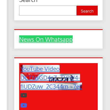
Search
News On Whatsapp
YouTube Video
UCTNsGD4sZ_TVjW4-
fiUDZuw_2C344m_-7ec