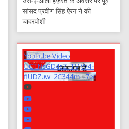
उर्स-ए-आला हज़रत के अवसर पर पूर्व
सांसद प्रवीण सिंह ऐरन ने की
चादरपोशी
YouTube Video
UCTNsGD4sZ_TVjW4-
fiUDZuw_2C344m_-7ec