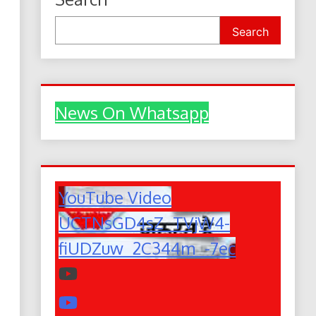
Search
News On Whatsapp
YouTube Video
UCTNsGD4sZ_TVjW4-
fiUDZuw_2C344m_-7ec