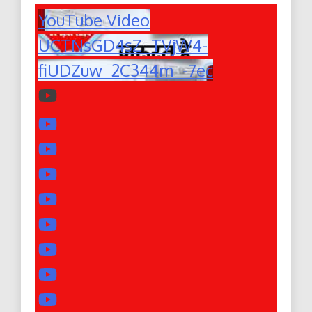
YouTube Video
UCTNsGD4sZ_TVjW4-
fiUDZuw_2C344m_-7ec