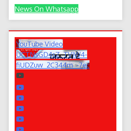
News On Whatsapp
YouTube Video
UCTNsGD4sZ_TVjW4-
fiUDZuw_2C344m_-7ec