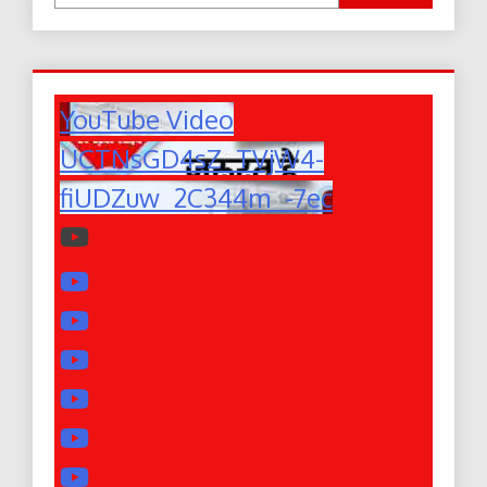
YouTube Video
UCTNsGD4sZ_TVjW4-
fiUDZuw_2C344m_-7ec