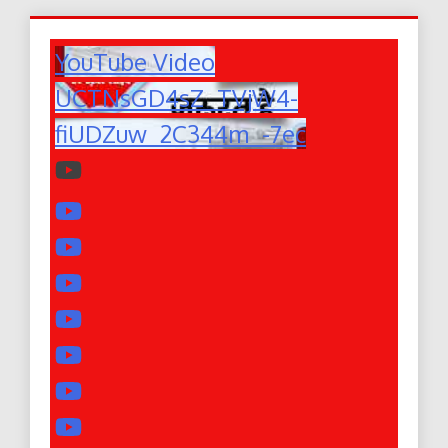
YouTube Video
UCTNsGD4sZ_TVjW4-
fiUDZuw_2C344m_-7ec