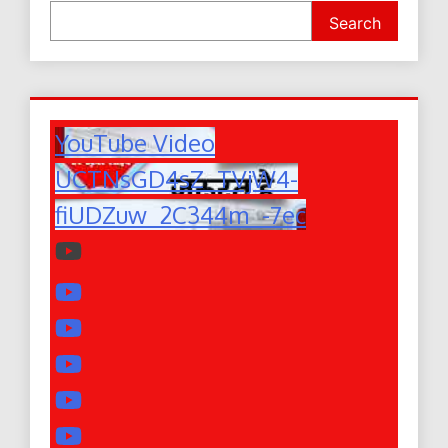
Search
YouTube Video
UCTNsGD4sZ_TVjW4-
fiUDZuw_2C344m_-7ec