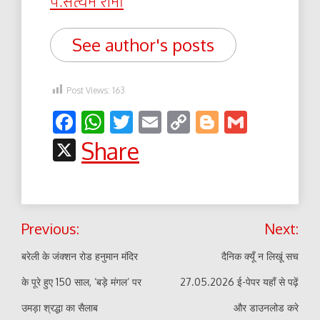
पं.सत्यम शर्मा
See author's posts
Post Views:
163
Facebook
WhatsApp
Twitter
Email
Copy
Blogger
Gmail
Link
X
Share
Post
Previous:
Next:
navigation
बरेली के जंक्शन रोड हनुमान मंदिर
दैनिक क्यूँ न लिखूं सच
के पूरे हुए 150 साल, ‘बड़े मंगल’ पर
27.05.2026 ई-पेपर यहाँ से पढ़ें
उमड़ा श्रद्धा का सैलाब
और डाउनलोड करे