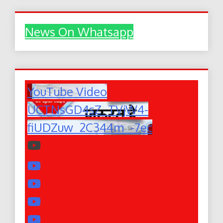
News On Whatsapp
YouTube Video
UCTNsGD4sZ_TVjW4-
fiUDZuw_2C344m_-7ec