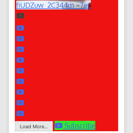
fiUDZuw_2C344m_-7ec
Subscribe
Load More...