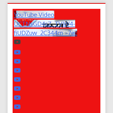
YouTube Video
UCTNsGD4sZ_TVjW4-
fiUDZuw_2C344m_-7ec