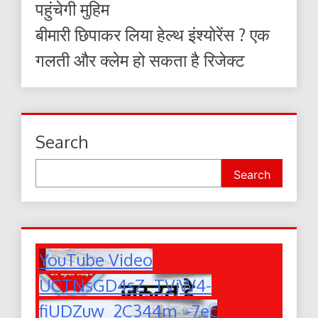
पहुंचेगी मुहिम
बीमारी छिपाकर लिया हेल्थ इंश्योरेंस ? एक
गलती और क्लेम हो सकता है रिजेक्ट
Search
Search
YouTube Video
UCTNsGD4sZ_TVjW4-
fiUDZuw_2C344m_-7ec