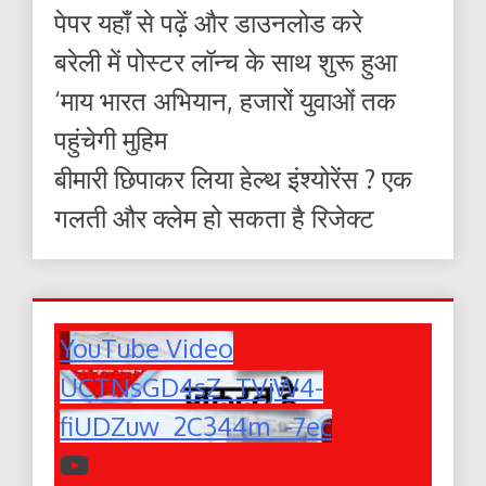
पेपर यहाँ से पढ़ें और डाउनलोड करे
बरेली में पोस्टर लॉन्च के साथ शुरू हुआ
‘माय भारत अभियान, हजारों युवाओं तक
पहुंचेगी मुहिम
बीमारी छिपाकर लिया हेल्थ इंश्योरेंस ? एक
गलती और क्लेम हो सकता है रिजेक्ट
YouTube Video
UCTNsGD4sZ_TVjW4-
fiUDZuw_2C344m_-7ec