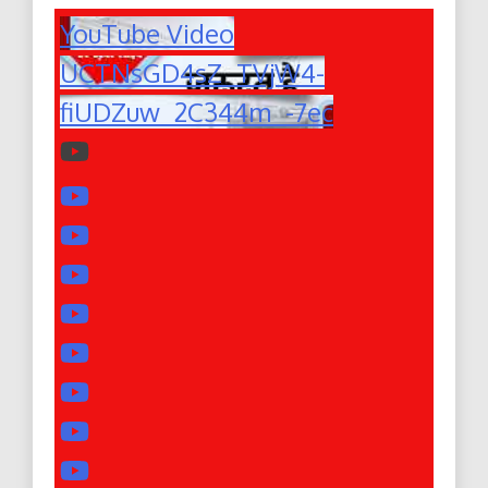
YouTube Video
UCTNsGD4sZ_TVjW4-
fiUDZuw_2C344m_-7ec