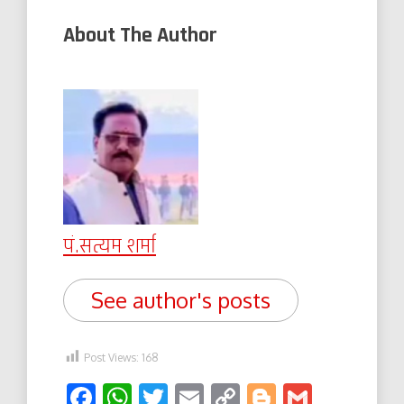
About The Author
पं.सत्यम शर्मा
See author's posts
Post Views:
168
Facebook
WhatsApp
Twitter
Email
Copy
Blogger
Gmail