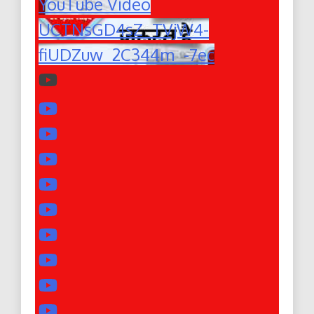
YouTube Video
UCTNsGD4sZ_TVjW4-
fiUDZuw_2C344m_-7ec