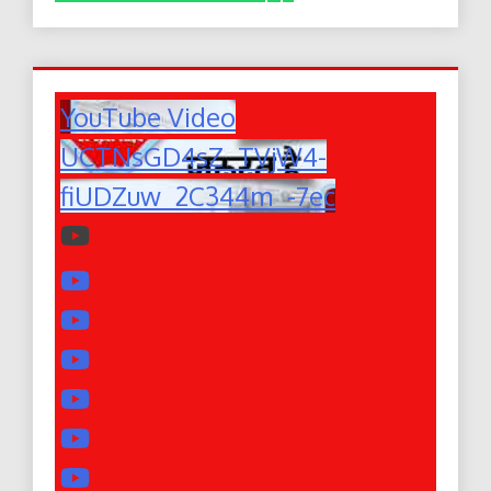
YouTube Video
UCTNsGD4sZ_TVjW4-
fiUDZuw_2C344m_-7ec