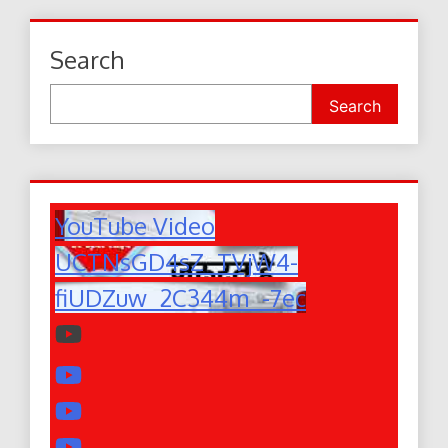
Search
Search
YouTube Video
UCTNsGD4sZ_TVjW4-
fiUDZuw_2C344m_-7ec