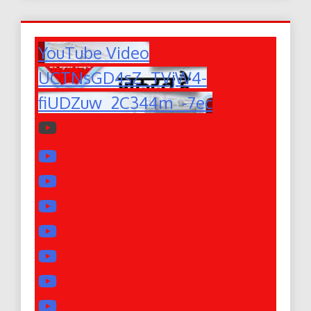
YouTube Video
UCTNsGD4sZ_TVjW4-
fiUDZuw_2C344m_-7ec