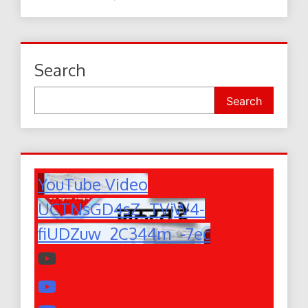
Search
Search
YouTube Video
UCTNsGD4sZ_TVjW4-
fiUDZuw_2C344m_-7ec