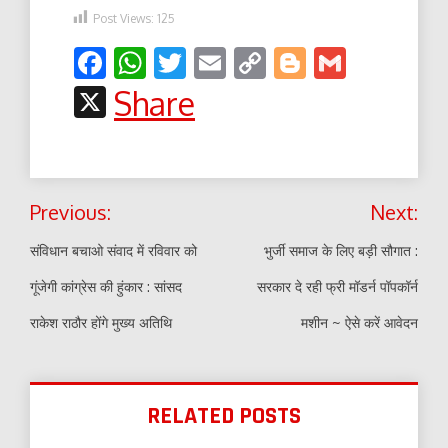
Post Views:
125
Facebook
WhatsApp
Twitter
Email
Copy
Blogger
Gmail
Link
X
Share
Post
Previous:
Next:
navigation
संविधान बचाओ संवाद में रविवार को
भुर्जी समाज के लिए बड़ी सौगात :
गूंजेगी कांग्रेस की हुंकार : सांसद
सरकार दे रही फ्री मॉडर्न पॉपकॉर्न
राकेश राठौर होंगे मुख्य अतिथि
मशीन ~ ऐसे करें आवेदन
RELATED POSTS