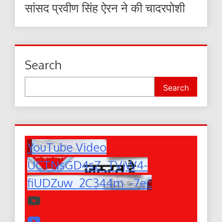
सांसद प्रवीण सिंह ऐरन ने की चादरपोशी
Search
Search
YouTube Video
UCTNsGD4sZ_TVjW4-
fiUDZuw_2C344m_-7ec