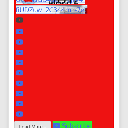
fiUDZuw_2C344m_-7ec
Subscribe
Load More...