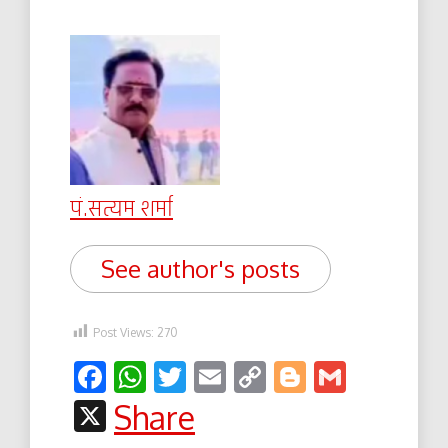
पं.सत्यम शर्मा
See author's posts
Post Views:
270
Facebook
WhatsApp
Twitter
Email
Copy
Blogger
Gmail
Link
X
Share