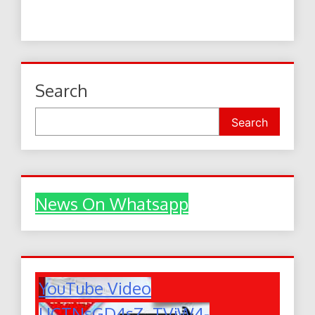
Search
Search
News On Whatsapp
YouTube Video
UCTNsGD4sZ_TVjW4-