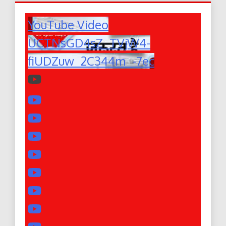
YouTube Video
UCTNsGD4sZ_TVjW4-
fiUDZuw_2C344m_-7ec