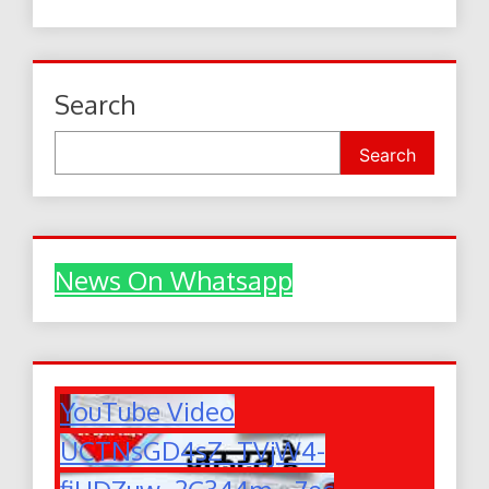
Search
Search
News On Whatsapp
YouTube Video
UCTNsGD4sZ_TVjW4-