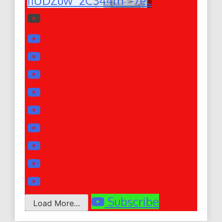
fiUDZuw_2C344m_-7ec
Subscribe
Load More...