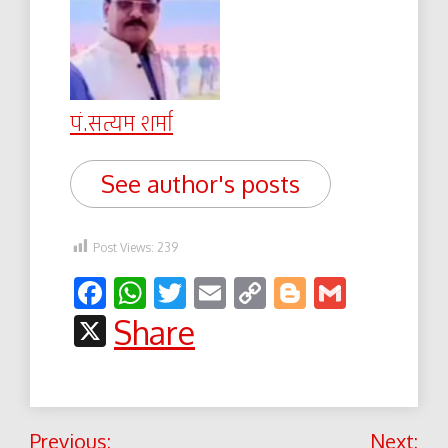
पं.सत्यम शर्मा
See author's posts
Post Views:
239
Facebook
WhatsApp
Twitter
Email
Copy
Blogger
Gmail
Link
X
Share
Post
Previous:
Next: