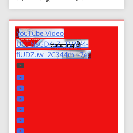
YouTube Video
UCTNsGD4sZ_TVjW4-
fiUDZuw_2C344m_-7ec