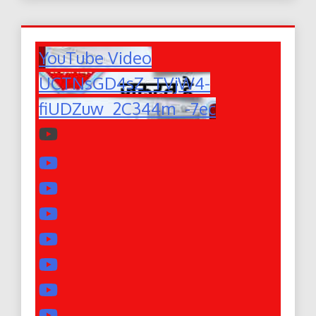
YouTube Video
UCTNsGD4sZ_TVjW4-
fiUDZuw_2C344m_-7ec