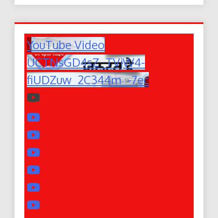
YouTube Video
UCTNsGD4sZ_TVjW4-
fiUDZuw_2C344m_-7ec