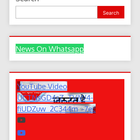
Search
News On Whatsapp
YouTube Video
UCTNsGD4sZ_TVjW4-
fiUDZuw_2C344m_-7ec