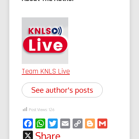
Team KNLS Live
See author's posts
Post Views:
126
Facebook
WhatsApp
Twitter
Email
Copy
Blogger
Gmail
Link
X
Share