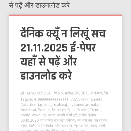
से पढ़ें और डाउनलोड करे
दैनिक क्यूँ न लिखूं सच
21.11.2025 ई-पेपर
यहाँ से पढ़ें और
डाउनलोड करे
Team KNLS Live
November 20, 2025
in
ई-पेपर
,
देश
Tagged
#
,
###############
,
9027776991
,
Beauty
,
Collection
,
jay bala ji maharaj
,
jay hanuman
,
naksh
,
Newsbeat
,
Science
,
Scienceh
,
Sport
,
Stories
,
Trends
,
World
,
wsxough
,
आगरा
,
आरती माँ माँ दुर्गा
,
ई पेपर
,
ई-पेपर
09.10.2020 क्यूँ न लिखूं सच
,
एटा
,
कोरोना
,
जय श्री राम
,
जय हनुमान
,
त्रदेव
,
दिलेरी
,
धर्म परिबर्तन
,
नरेश राज शर्मा
,
न्यूज़ अपडेट
,
बदायूं
,
बरेली
,
मुरादाबाद
,
मोदी
,
राष्ट्रीय शैक्षिक महास
- 0 Minutes