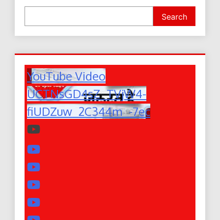
Search
YouTube Video
UCTNsGD4sZ_TVjW4-
fiUDZuw_2C344m_-7ec