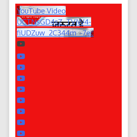
YouTube Video
UCTNsGD4sZ_TVjW4-
fiUDZuw_2C344m_-7ec