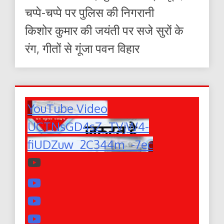
चप्पे-चप्पे पर पुलिस की निगरानी
किशोर कुमार की जयंती पर सजे सुरों के
रंग, गीतों से गूंजा पवन विहार
YouTube Video
UCTNsGD4sZ_TVjW4-
fiUDZuw_2C344m_-7ec