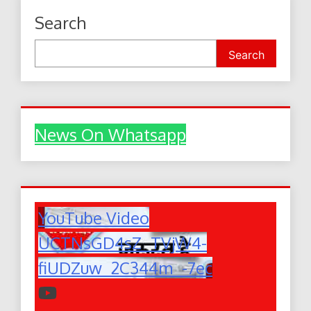
Search
Search
News On Whatsapp
YouTube Video
UCTNsGD4sZ_TVjW4-
fiUDZuw_2C344m_-7ec