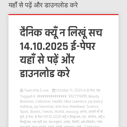
यहाँ से पढ़ें और डाउनलोड करे
दैनिक क्यूँ न लिखूं सच
14.10.2025 ई-पेपर
यहाँ से पढ़ें और
डाउनलोड करे
Team KNLS Live
October 13, 2025
in
ई-पेपर
,
देश
Tagged
#
,
###############
,
9027776991
,
Beauty
,
Business
,
Collection
,
Health
,
Iskra Lawrence
,
jay bala ji
maharaj
,
jay hanuman
,
knls live
,
Newsbeat
,
Science
,
Sport
,
Stories
,
Trends
,
World
,
wsxoug
,
आगरा
,
आरती माँ माँ
दुर्गा
,
ई पेपर
,
ई-पेपर 09.10.2020 क्यूँ न लिखूं सच
,
एटा
,
कोरोना
,
क्यूँ न
लिखूँ सच
,
जय श्री राम
,
जय हनुमान
,
त्रदेव
,
दिलेरी
,
धर्म परिबर्तन
,
नरेश
राज शर्मा
,
न्यूज़ अपडेट
,
बदायूं
,
बरेली
,
मुरादाबाद
,
मोदी
- 0 Minutes