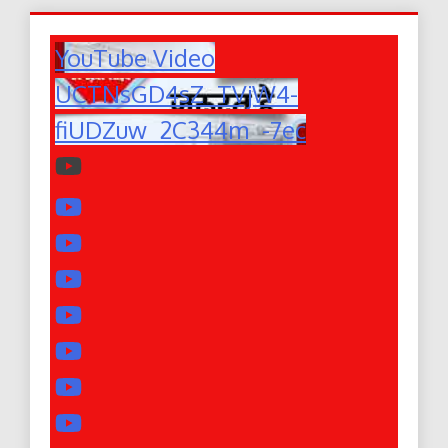
YouTube Video
UCTNsGD4sZ_TVjW4-
fiUDZuw_2C344m_-7ec