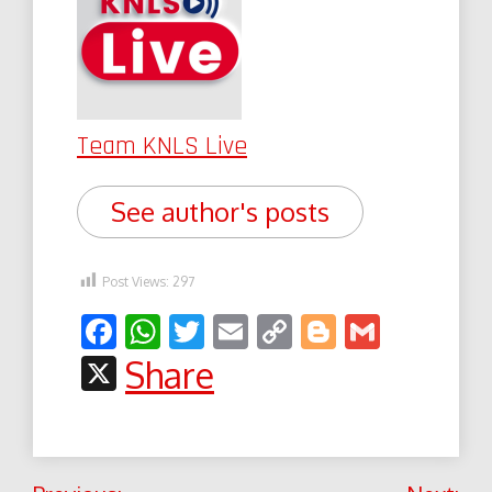
Team KNLS Live
See author's posts
Post Views:
297
Facebook
WhatsApp
Twitter
Email
Copy
Blogger
Gmail
Link
X
Share
Post