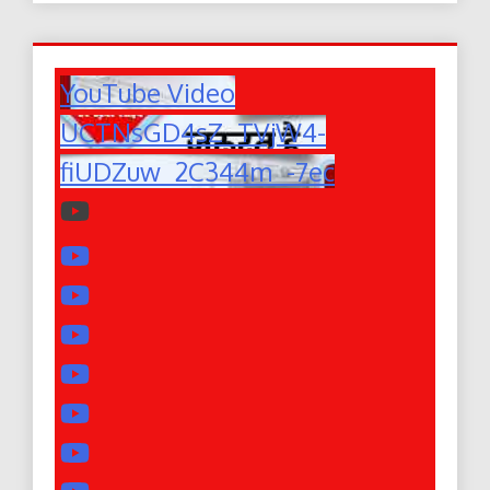
YouTube Video
UCTNsGD4sZ_TVjW4-
fiUDZuw_2C344m_-7ec