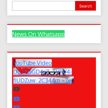
Search
News On Whatsapp
YouTube Video
UCTNsGD4sZ_TVjW4-
fiUDZuw_2C344m_-7ec