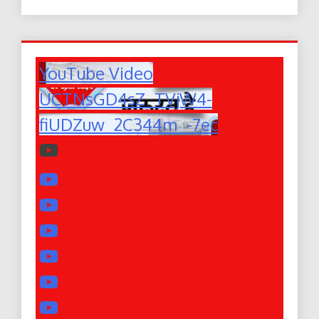
YouTube Video
UCTNsGD4sZ_TVjW4-
fiUDZuw_2C344m_-7ec