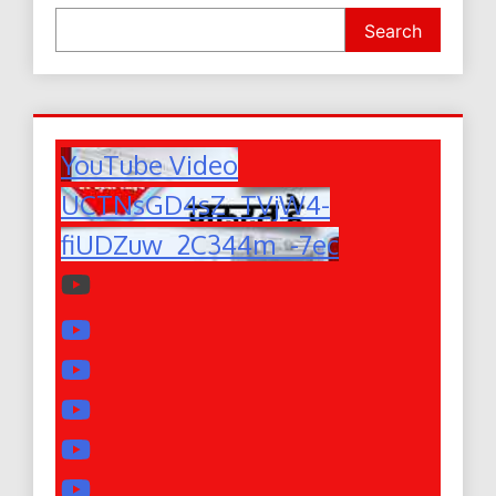
Search
YouTube Video
UCTNsGD4sZ_TVjW4-
fiUDZuw_2C344m_-7ec