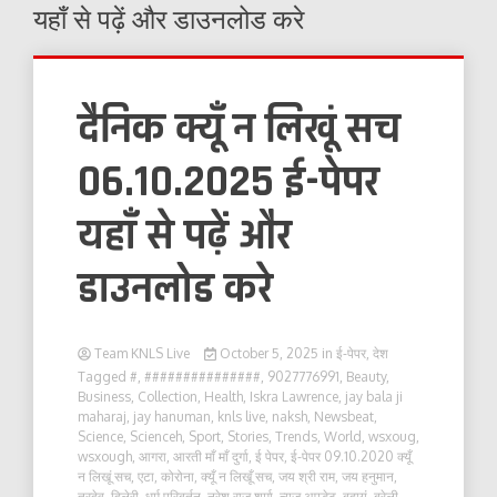
यहाँ से पढ़ें और डाउनलोड करे
दैनिक क्यूँ न लिखूं सच
06.10.2025 ई-पेपर
यहाँ से पढ़ें और
डाउनलोड करे
Team KNLS Live
October 5, 2025
in
ई-पेपर
,
देश
Tagged
#
,
###############
,
9027776991
,
Beauty
,
Business
,
Collection
,
Health
,
Iskra Lawrence
,
jay bala ji
maharaj
,
jay hanuman
,
knls live
,
naksh
,
Newsbeat
,
Science
,
Scienceh
,
Sport
,
Stories
,
Trends
,
World
,
wsxoug
,
wsxough
,
आगरा
,
आरती माँ माँ दुर्गा
,
ई पेपर
,
ई-पेपर 09.10.2020 क्यूँ
न लिखूं सच
,
एटा
,
कोरोना
,
क्यूँ न लिखूँ सच
,
जय श्री राम
,
जय हनुमान
,
त्रदेव
,
दिलेरी
,
धर्म परिबर्तन
,
नरेश राज शर्मा
,
न्यूज़ अपडेट
,
बदायूं
,
बरेली
,