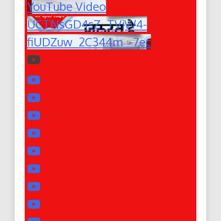
YouTube Video
UCTNsGD4sZ_TVjW4-
fiUDZuw_2C344m_-7ec