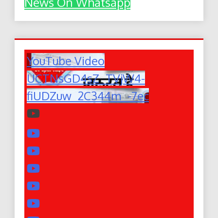
News On Whatsapp
YouTube Video
UCTNsGD4sZ_TVjW4-
fiUDZuw_2C344m_-7ec