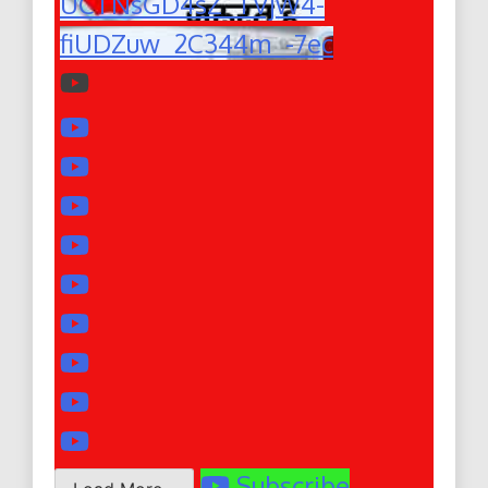
UCTNsGD4sZ_TVjW4-
fiUDZuw_2C344m_-7ec
Subscribe