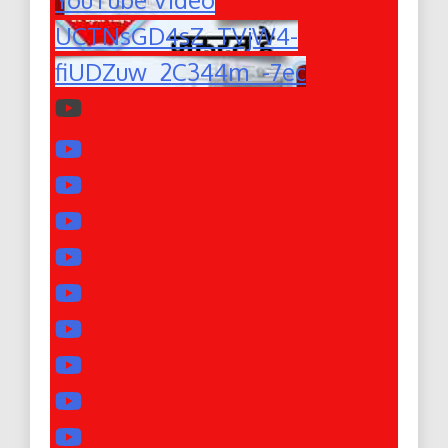
UCTNsGD4sZ_TVjW4-
fiUDZuw_2C344m_-7ec