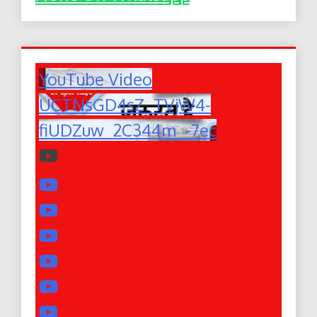
YouTube Video
UCTNsGD4sZ_TVjW4-
fiUDZuw_2C344m_-7ec