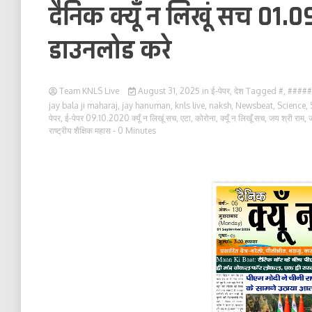
दैनिक क्यूँ न लिखूं सच 01.0
डाउनलोड करे
Team KNLS Live
August 31, 2025
in
ई-पेपर
,
देश
Tagged
#
,
#####
jay bala ji maharaj
,
jay hanuman
,
knls live
,
naksh
,
Newsbeat
,
Science
,
पेपर
,
ई-पेपर 09.10.2020 क्यूँ न लिखूं सच
,
एटा
,
कोरोना
,
क्यूँ न लिखूँ सच
,
जय श्री राम
,
राष्ट्रीय शैक्षिक महास
- 0 Minutes