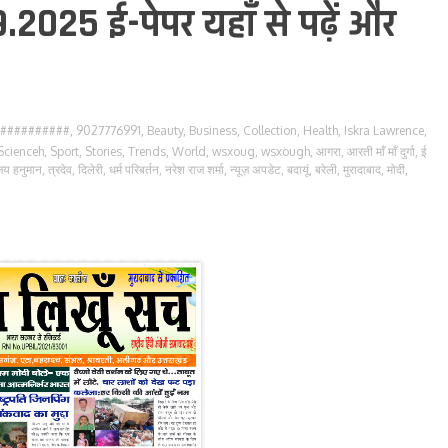
9.2025 ई-पेपर यहाँ से पढ़ें और
##########
,
9027776991
,
Beauty
,
Business
,
Collection
,
Health
,
Iskra Lawrence
,
Scienceh
,
Sport
,
Stories
,
Trends
,
World
,
wsxoug
,
wsxough
,
आगरा
,
आरती माँ माँ दुर्गा
,
ई
जय हनुमान
,
त्रदेव
,
दिलेरी
,
धर्म परिबर्तन
,
नरेश राज शर्मा
,
न्यूज़ अपडेट
,
बदायूं
,
बरेली
,
मुरादाबाद
,
मोदी
,