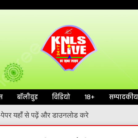
India`s No.1 News Portal
KNL
स
बॉलीवुड
विडियो
18+
सम्पादकीय
पेपर यहाँ से पढ़ें और डाउनलोड करे