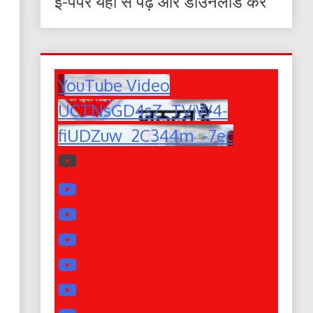
ई-पेपर यहाँ से पढ़ें और डाउनलोड करे
YouTube Video
UCTNsGD4sZ_TVjW4-
fiUDZuw_2C344m_-7ec