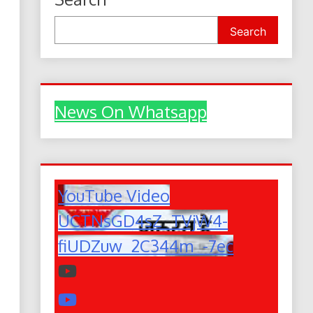
Search
News On Whatsapp
YouTube Video
UCTNsGD4sZ_TVjW4-
fiUDZuw_2C344m_-7ec