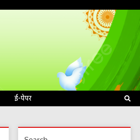
S LIVE
ई-पेपर
Search