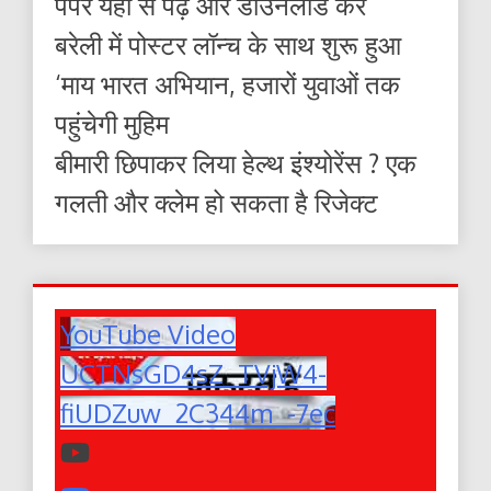
पेपर यहाँ से पढ़ें और डाउनलोड करे
बरेली में पोस्टर लॉन्च के साथ शुरू हुआ
‘माय भारत अभियान, हजारों युवाओं तक
पहुंचेगी मुहिम
बीमारी छिपाकर लिया हेल्थ इंश्योरेंस ? एक
गलती और क्लेम हो सकता है रिजेक्ट
YouTube Video
UCTNsGD4sZ_TVjW4-
fiUDZuw_2C344m_-7ec