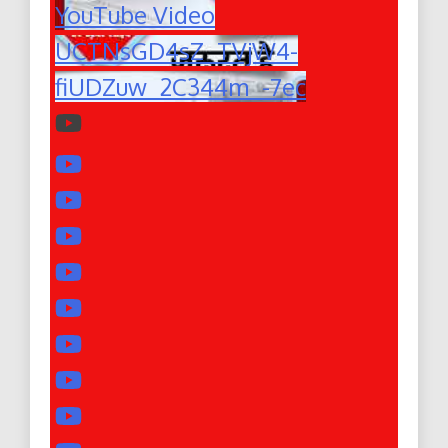
YouTube Video
UCTNsGD4sZ_TVjW4-
fiUDZuw_2C344m_-7ec