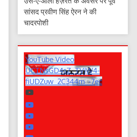
उर्स-ए-आला हज़रत के अवसर पर पूर्व
सांसद प्रवीण सिंह ऐरन ने की
चादरपोशी
YouTube Video
UCTNsGD4sZ_TVjW4-
fiUDZuw_2C344m_-7ec