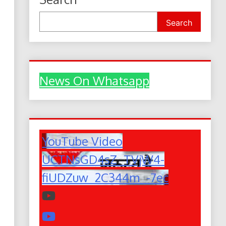
Search
News On Whatsapp
YouTube Video
UCTNsGD4sZ_TVjW4-
fiUDZuw_2C344m_-7ec