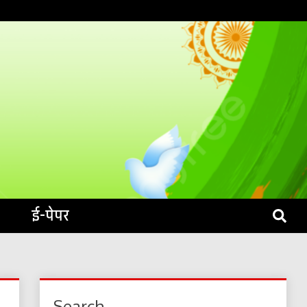
S LIVE
ई-पेपर
Search