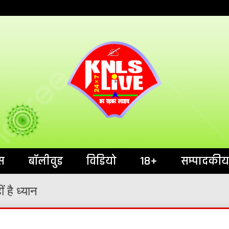
India`s No.1 News Portal
KNL
स
बॉलीवुड
विडियो
18+
सम्पादकीय
 है ध्यान