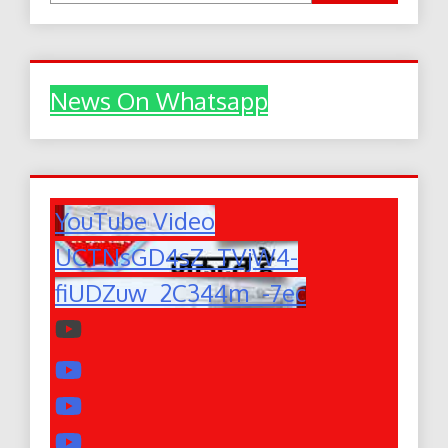
News On Whatsapp
YouTube Video
UCTNsGD4sZ_TVjW4-
fiUDZuw_2C344m_-7ec