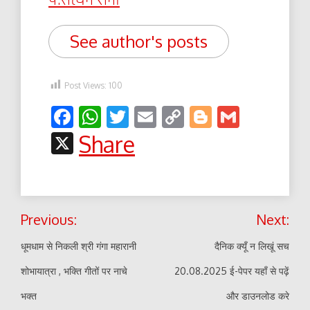
पं.सत्यम शर्मा
See author's posts
Post Views:
100
Facebook
WhatsApp
Twitter
Email
Copy
Blogger
Gmail
Link
X
Share
Post
Previous:
Next:
navigation
धूमधाम से निकली श्री गंगा महारानी
दैनिक क्यूँ न लिखूं सच
शोभायात्रा , भक्ति गीतों पर नाचे
20.08.2025 ई-पेपर यहाँ से पढ़ें
भक्त
और डाउनलोड करे