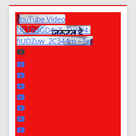
YouTube Video
UCTNsGD4sZ_TVjW4-
fiUDZuw_2C344m_-7ec