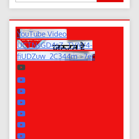
YouTube Video
UCTNsGD4sZ_TVjW4-
fiUDZuw_2C344m_-7ec