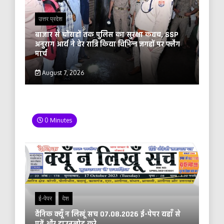
उत्तर प्रदेश
बाजार से चौराहों तक पुलिस का सुरक्षा कवच, SSP
अनुराग आर्य ने देर रात्रि किया विभिन्न जगहों पर फ्लैग
मार्च
August 7, 2026
0 Minutes
ई-पेपर
देश
दैनिक क्यूँ न लिखूं सच 07.08.2026 ई-पेपर यहाँ से
पढ़ें और डाउनलोड करे