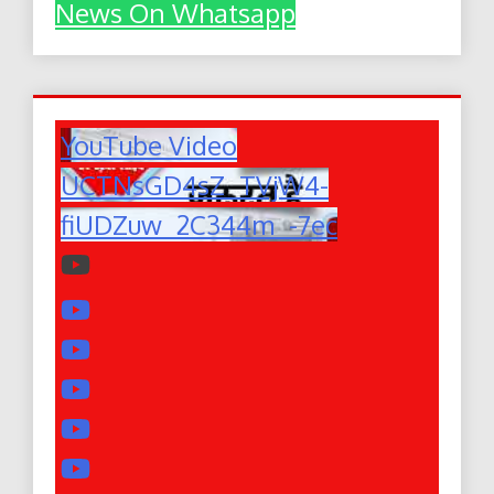
News On Whatsapp
YouTube Video
UCTNsGD4sZ_TVjW4-
fiUDZuw_2C344m_-7ec