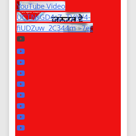
YouTube Video
UCTNsGD4sZ_TVjW4-
fiUDZuw_2C344m_-7ec