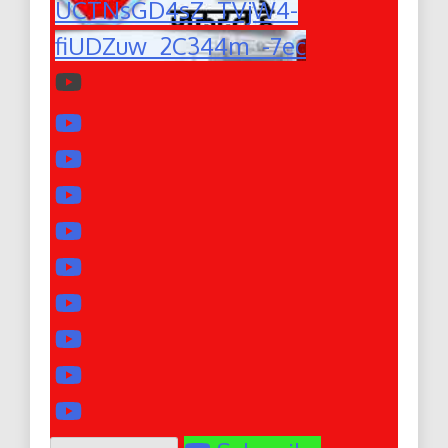
UCTNsGD4sZ_TVjW4-
fiUDZuw_2C344m_-7ec