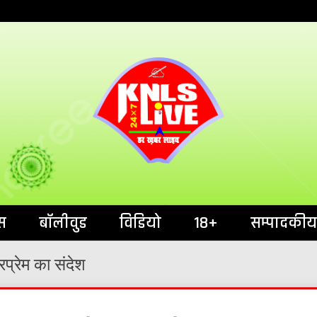
India`s No.1 News Portal
KNL
स
बॉलीवुड
विडियो
18+
सम्पादकीय
रप्रेम का संदेश