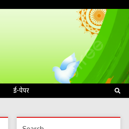
S LIVE
ई-पेपर
Search