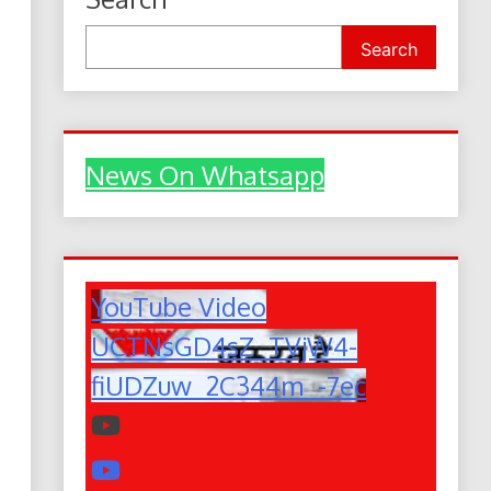
Search
News On Whatsapp
YouTube Video
UCTNsGD4sZ_TVjW4-
fiUDZuw_2C344m_-7ec