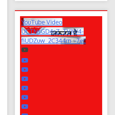
YouTube Video
UCTNsGD4sZ_TVjW4-
fiUDZuw_2C344m_-7ec