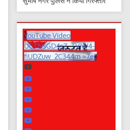
सुभाष नगर पुलिस ने किया गिरफ्तार
YouTube Video
UCTNsGD4sZ_TVjW4-
fiUDZuw_2C344m_-7ec