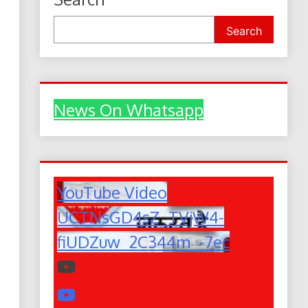
Search
News On Whatsapp
YouTube Video
UCTNsGD4sZ_TVjW4-
fiUDZuw_2C344m_-7ec