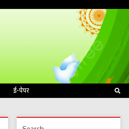
S LIVE
ई-पेपर
Search