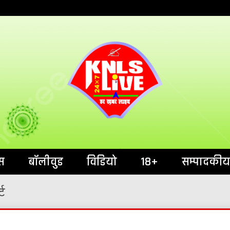
India`s No.1 News Portal
KNL
स
बॉलीवुड
विडियो
18+
सम्पादकीय
्ट