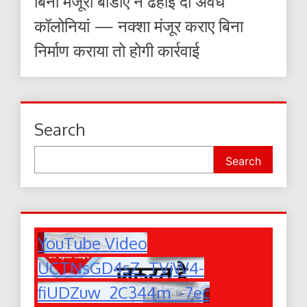
बिना मंजूरी बीडीए ने ढहाईं दो अवैध
कॉलोनियां — नक्शा मंजूर कराए बिना
निर्माण कराया तो होगी कार्रवाई
Search
Search
YouTube Video
UCTNsGD4sZ_TVjW4-
fiUDZuw_2C344m_-7ec