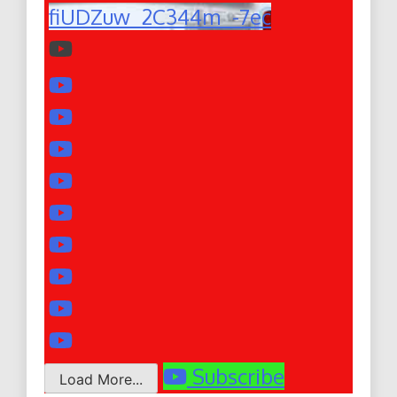
fiUDZuw_2C344m_-7ec
Subscribe
Load More...