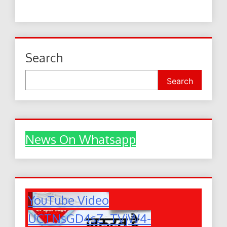
Search
Search
News On Whatsapp
YouTube Video
UCTNsGD4sZ_TVjW4-