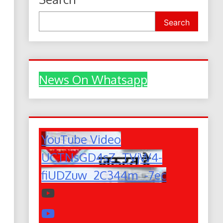
Search
News On Whatsapp
YouTube Video
UCTNsGD4sZ_TVjW4-
fiUDZuw_2C344m_-7ec