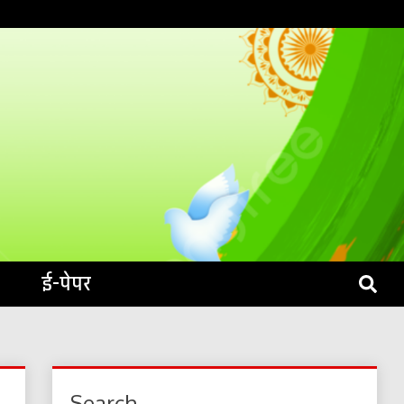
S LIVE
ई-पेपर
Search