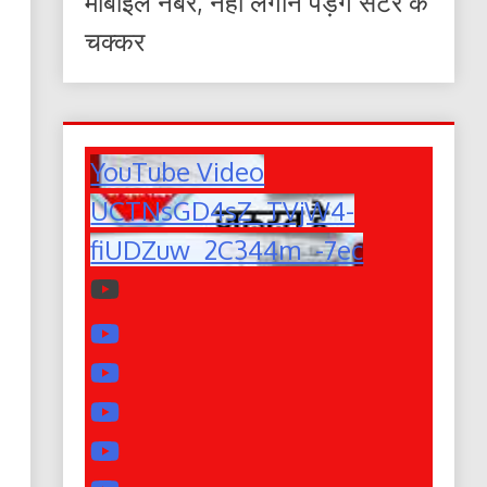
मोबाइल नंबर, नहीं लगाने पड़ेंगे सेंटर के
चक्कर
YouTube Video
UCTNsGD4sZ_TVjW4-
fiUDZuw_2C344m_-7ec