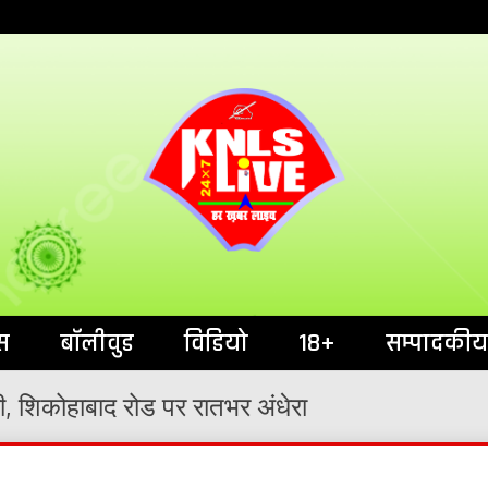
India`s No.1 News Portal
KNL
स
बॉलीवुड
विडियो
18+
सम्पादकीय
ी, शिकोहाबाद रोड पर रातभर अंधेरा