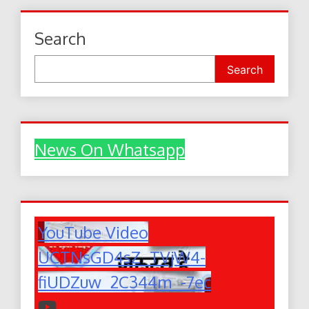
Search
Search
News On Whatsapp
YouTube Video
UCTNsGD4sZ_TVjW4-
fiUDZuw_2C344m_-7ec