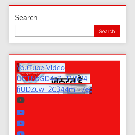
Search
Search
YouTube Video
UCTNsGD4sZ_TVjW4-
fiUDZuw_2C344m_-7ec