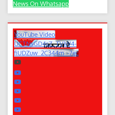
News On Whatsapp
YouTube Video
UCTNsGD4sZ_TVjW4-
fiUDZuw_2C344m_-7ec