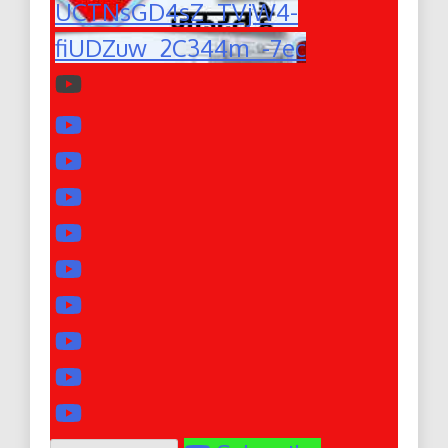
UCTNsGD4sZ_TVjW4-
fiUDZuw_2C344m_-7ec