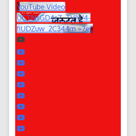
YouTube Video
UCTNsGD4sZ_TVjW4-
fiUDZuw_2C344m_-7ec