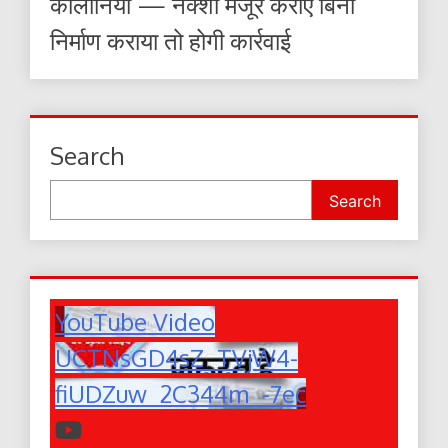
कॉलोनियां — नक्शा मंजूर कराए बिना
निर्माण कराया तो होगी कार्रवाई
Search
Search
YouTube Video
UCTNsGD4sZ_TVjW4-
fiUDZuw_2C344m_-7ec