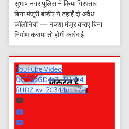
सुभाष नगर पुलिस ने किया गिरफ्तार
बिना मंजूरी बीडीए ने ढहाईं दो अवैध
कॉलोनियां — नक्शा मंजूर कराए बिना
निर्माण कराया तो होगी कार्रवाई
YouTube Video
UCTNsGD4sZ_TVjW4-
fiUDZuw_2C344m_-7ec