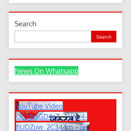
Search
Search
News On Whatsapp
YouTube Video
UCTNsGD4sZ_TVjW4-
fiUDZuw_2C344m_-7ec