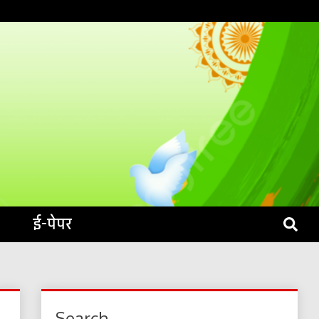
S LIVE
ई-पेपर
Search