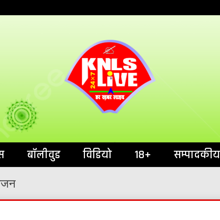
India`s No.1 News Portal
KNL
स
बॉलीवुड
विडियो
18+
सम्पादकीय
योजन