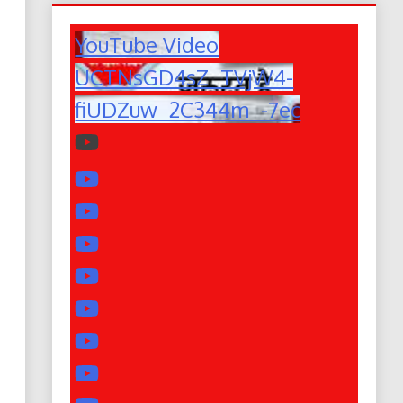
YouTube Video
UCTNsGD4sZ_TVjW4-
fiUDZuw_2C344m_-7ec