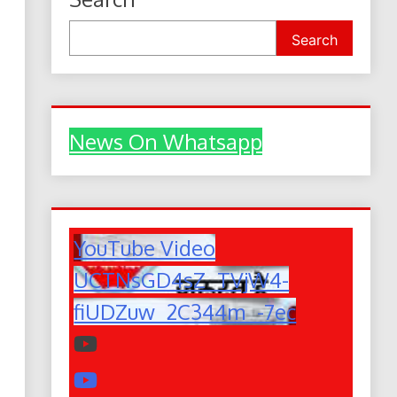
Search
News On Whatsapp
YouTube Video
UCTNsGD4sZ_TVjW4-
fiUDZuw_2C344m_-7ec