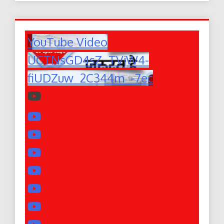
YouTube Video
UCTNsGD4sZ_TVjW4-
fiUDZuw_2C344m_-7ec