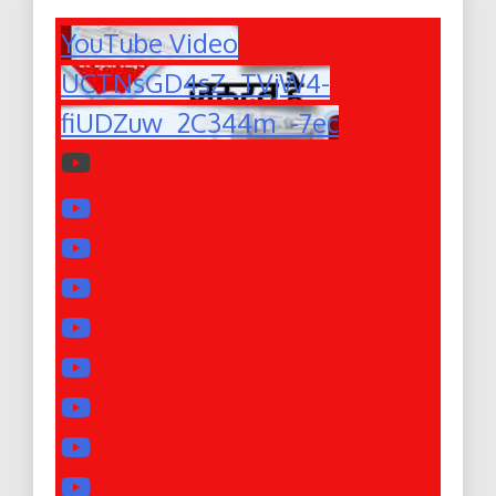
YouTube Video
UCTNsGD4sZ_TVjW4-
fiUDZuw_2C344m_-7ec