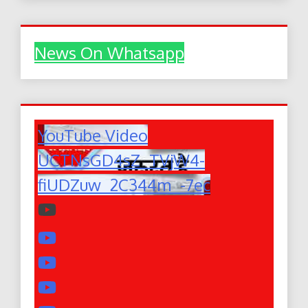
News On Whatsapp
YouTube Video
UCTNsGD4sZ_TVjW4-
fiUDZuw_2C344m_-7ec