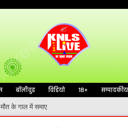
India`s No.1 News Portal
KNL
स
बॉलीवुड
विडियो
18+
सम्पादकीय
मौत के गाल में समाए