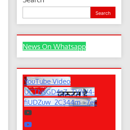
Search
News On Whatsapp
YouTube Video
UCTNsGD4sZ_TVjW4-
fiUDZuw_2C344m_-7ec