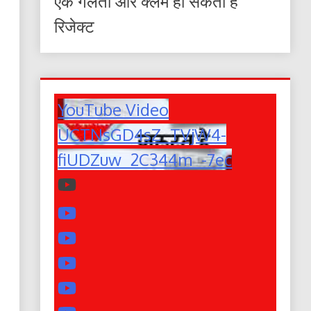
एक गलती और क्लेम हो सकता है
रिजेक्ट
YouTube Video
UCTNsGD4sZ_TVjW4-
fiUDZuw_2C344m_-7ec