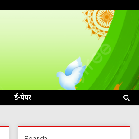
S LIVE
ई-पेपर
Search