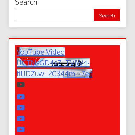
Search
Search
YouTube Video
UCTNsGD4sZ_TVjW4-
fiUDZuw_2C344m_-7ec