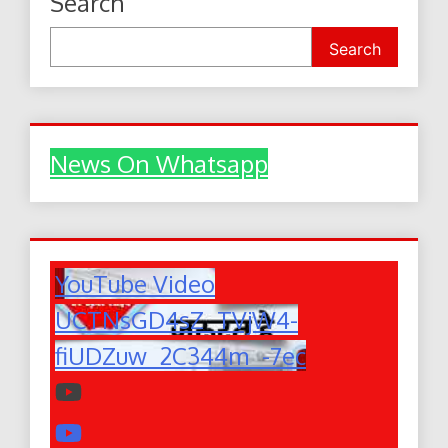
Search
Search
News On Whatsapp
YouTube Video
UCTNsGD4sZ_TVjW4-
fiUDZuw_2C344m_-7ec