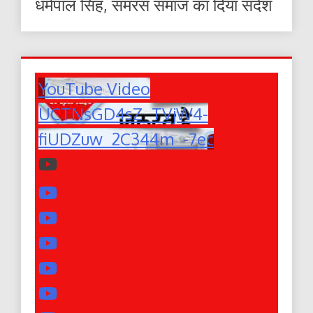
धर्मपाल सिंह, समरस समाज का दिया संदेश
YouTube Video
UCTNsGD4sZ_TVjW4-
fiUDZuw_2C344m_-7ec