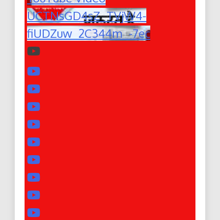
UCTNsGD4sZ_TVjW4-
fiUDZuw_2C344m_-7ec