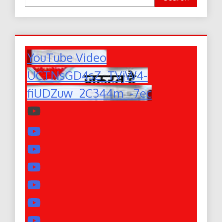
YouTube Video
UCTNsGD4sZ_TVjW4-
fiUDZuw_2C344m_-7ec